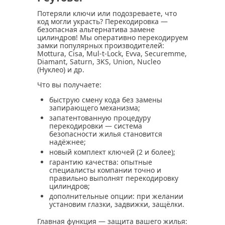
Потеряли ключи или подозреваете, что
код могли украсть? Перекодировка —
безопасная альтернатива замене
цилиндров! Мы оперативно перекодируем
замки популярных производителей:
Mottura, Cisa, Mul‑t‑Lock, Evva, Securemme,
Diamant, Saturn, 3KS, Union, Nucleo
(Нуклео) и др.
Что вы получаете:
быструю смену кода без замены
запирающего механизма;
запатентованную процедуру
перекодировки — система
безопасности жилья становится
надёжнее;
новый комплект ключей (2 и более);
гарантию качества: опытные
специалисты компании точно и
правильно выполнят перекодировку
цилиндров;
дополнительные опции: при желании
установим глазки, задвижки, защёлки.
Главная функция — защита вашего жилья: