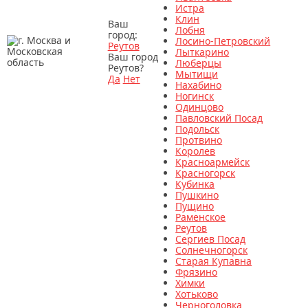
Истра
Клин
Ваш
Лобня
город:
Лосино-Петровский
Реутов
Лыткарино
Ваш город
Люберцы
Реутов?
Мытищи
Да
Нет
Нахабино
Ногинск
Одинцово
Павловский Посад
Подольск
Протвино
Королев
Красноармейск
Красногорск
Кубинка
Пушкино
Пущино
Раменское
Реутов
Сергиев Посад
Солнечногорск
Старая Купавна
Фрязино
Химки
Хотьково
Черноголовка