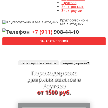
Щелково
Электросталь
Электроугли
Круглосуточно и
без выходных
+7 (911)
908-44-10
ЗАКАЗАТЬ ЗВОНОК
▼
перекодировка замков
перекодировка
врезные замки
Перекодировка
электромеханические замки
дверных замков в
навесные замки
Реутове
установка дверных доводчиков
от 1500 руб.
дверные ручки