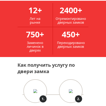
12+
2400+
Лет на
Отремонтировано
рынке
дверных замков
750+
450+
Заменено
Перекодировано
личинок в
дверных замков
дверях
Как получить услугу по
двери замка
1.
2.